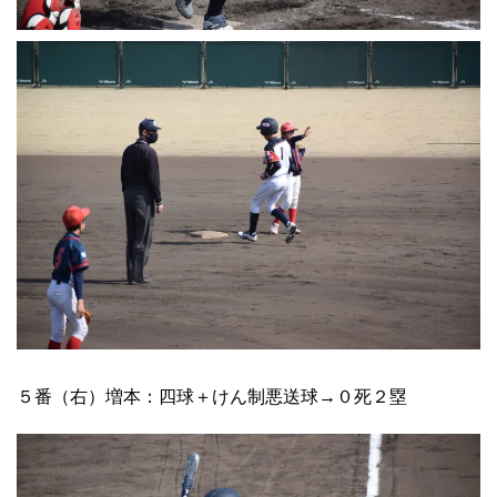
５番（右）増本：四球＋けん制悪送球→０死２塁