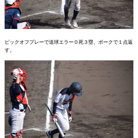
ピックオフプレーで送球エラー０死３塁、ボークで１点返
す。