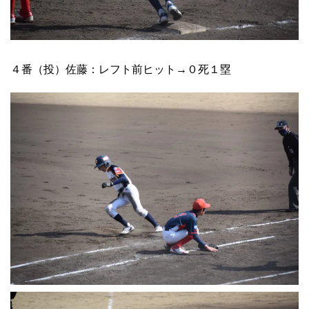
４番（投）佐藤：レフト前ヒット→０死１塁