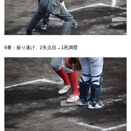
6番：振り逃げ、2失点目→1死満塁