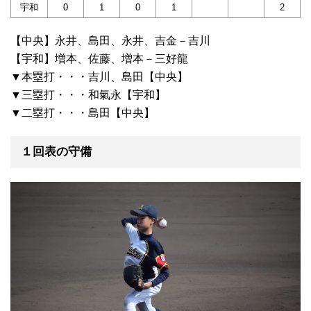
宇和
0
1
0
1
2
【中央】永井、島田、永井、吉金－吉川
【宇和】増本、佐藤、増本－三好龍
▼本塁打・・・吉川、島田【中央】
▼三塁打・・・和氣永【宇和】
▼二塁打・・・島田【中央】
１回表の守備