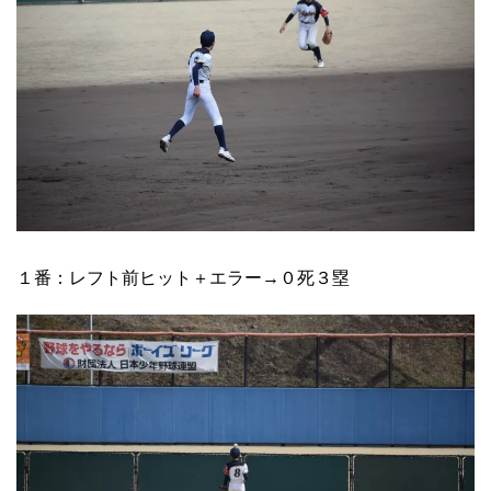
１番：レフト前ヒット＋エラー→０死３塁