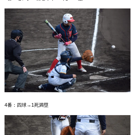
4番：四球→1死満塁