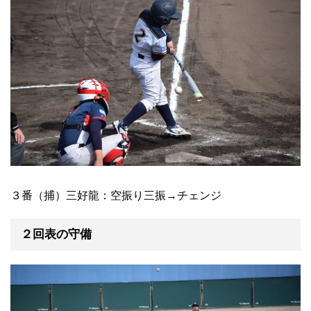
３番（捕）三好龍：空振り三振→チェンジ
２回表の守備