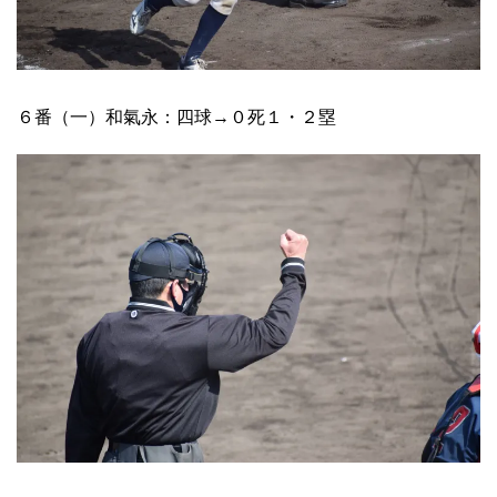
６番（一）和氣永：四球→０死１・２塁