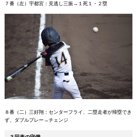
７番（左）宇都宮：見逃し三振→１死１・２塁
８番（二）三好翔：センターフライ、二塁走者が帰塁でき
ず、ダブルプレー→チェンジ