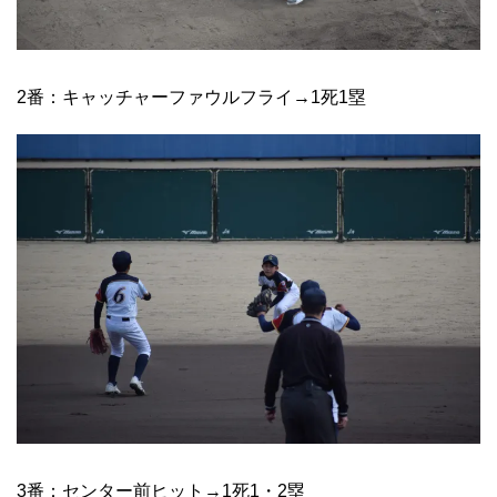
2番：キャッチャーファウルフライ→1死1塁
3番：センター前ヒット→1死1・2塁