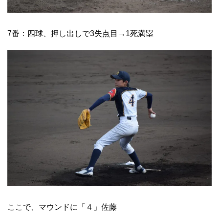
7番：四球、押し出しで3失点目→1死満塁
ここで、マウンドに「４」佐藤