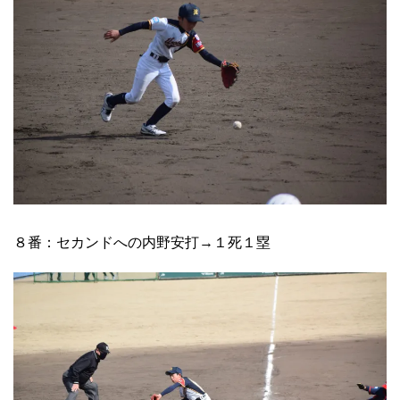
８番：セカンドへの内野安打→１死１塁