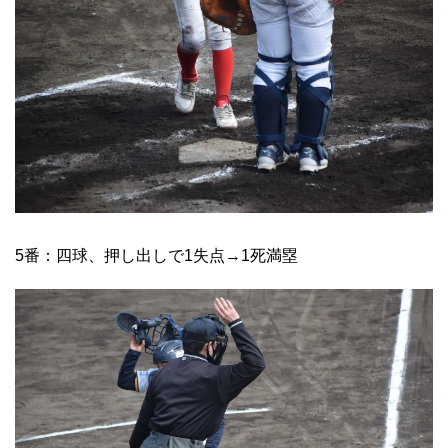
5番：四球、押し出しで1失点→1死満塁