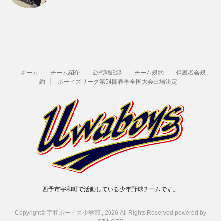
ホーム
チーム紹介
公式戦記録
チーム規約
保護者会規
約
ボーイズリーグ第54回春季全国大会出場決定
西予市宇和町で活動している少年野球チームです。
Copyright© 宇和ボーイズ小学部 , 2026 All Rights Reserved.
powered by