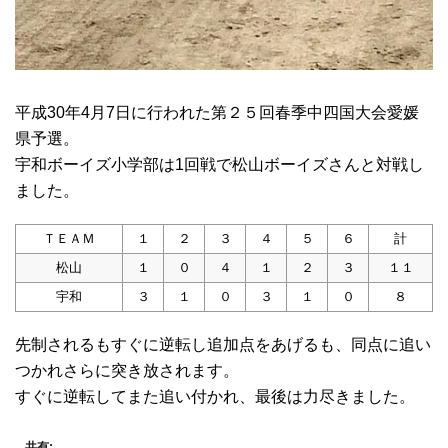
平成30年4月7日に行われた第２５回春季中四国大会愛媛
県予選。
宇和ボーイズ小学部は1回戦で松山ボーイズさんと対戦し
ました。
ＴＥＡＭ
１
２
３
４
５
６
計
松山
１
０
４
１
２
３
１１
宇和
３
１
０
３
１
０
８
先制されるもすぐに逆転し追加点をあげるも、同点に追い
つかれさらに突き放されます。
すぐに逆転してまた追い付かれ、最後は力尽きました。
共有: