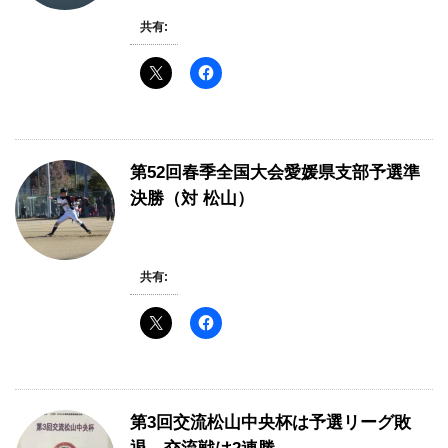
共有:
第52回春季全国大会愛媛県支部予選準
決勝（対 松山）
共有:
第3回交流松山中央杯は予選リーグ敗