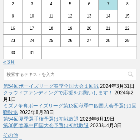
2
3
4
5
6
7
8
9
10
11
12
13
14
15
16
17
18
19
20
21
22
23
24
25
26
27
28
29
30
31
« 3月
第54回ボーイズリーグ春季全国大会１回戦
2024年3月31日
クラウドファンディングで応援をお願いします！
2024年2
月1日
ミズノ争奪ボーイズリーグ第13回秋季中四国大会予選は1回
戦敗退
2023年8月28日
第54回夏季選手権予選は初戦敗退
2023年6月19日
第30回春季中四国大会予選は初戦敗退
2023年4月3日
その他