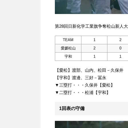
第28回日新化学工業旗争奪松山新人大会
TEAM
1
2
愛媛松山
2
0
宇和
1
1
【愛松】渡部、山内、松田－久保井
【宇和】渡邊、三好－冨永
▼三塁打・・・久保井【愛松】
▼二塁打・・・松浦【宇和】
1回表の守備