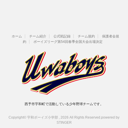
ホーム
チーム紹介
公式戦記録
チーム規約
保護者会規
約
ボーイズリーグ第54回春季全国大会出場決定
西予市宇和町で活動している少年野球チームです。
Copyright© 宇和ボーイズ小学部 , 2026 All Rights Reserved.
powered by
STINGER