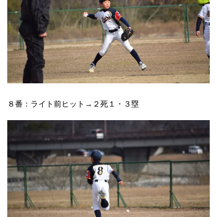
８番：ライト前ヒット→２死１・３塁