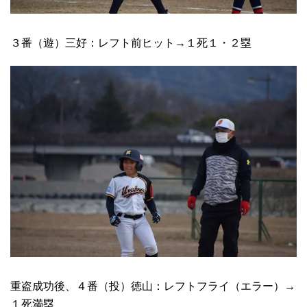
３番（遊）三好：レフト前ヒット→１死１・２塁
重盗成功後、４番（投）徳山：レフトフライ（エラー）→
１死満塁