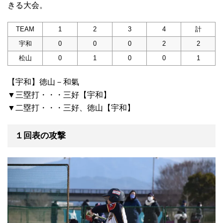
きる大会。
TEAM
1
2
3
4
計
宇和
0
0
0
2
2
松山
0
1
0
0
1
【宇和】徳山－和氣
▼三塁打・・・三好【宇和】
▼二塁打・・・三好、徳山【宇和】
１回表の攻撃