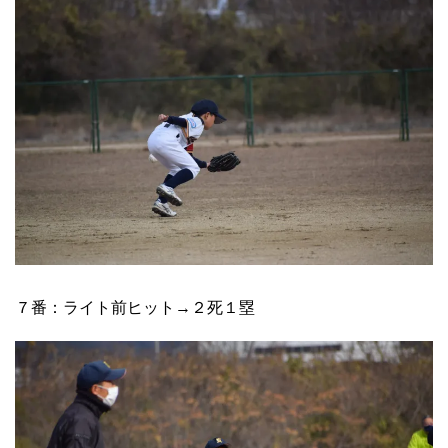
７番：ライト前ヒット→２死１塁