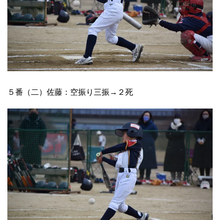
５番（二）佐藤：空振り三振→２死