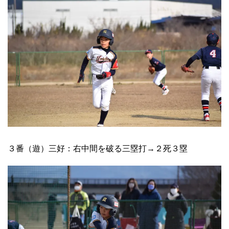
３番（遊）三好：右中間を破る三塁打→２死３塁