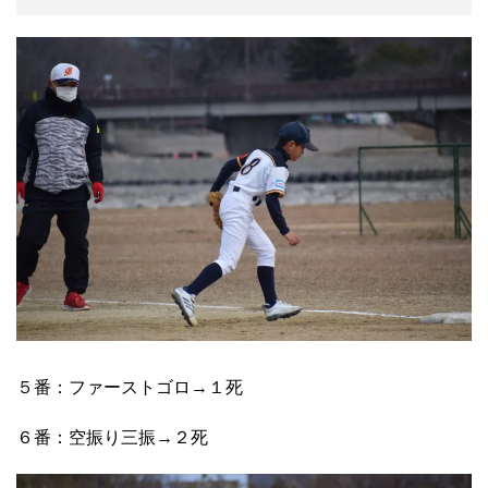
５番：ファーストゴロ→１死
６番：空振り三振→２死