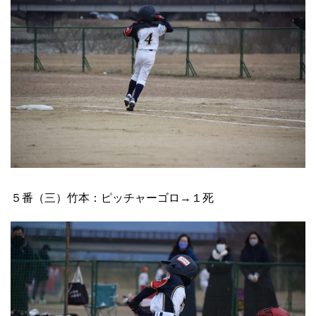
５番（三）竹本：ピッチャーゴロ→１死