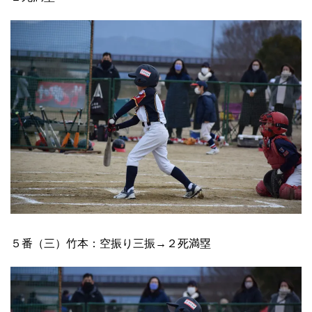
５番（三）竹本：空振り三振→２死満塁