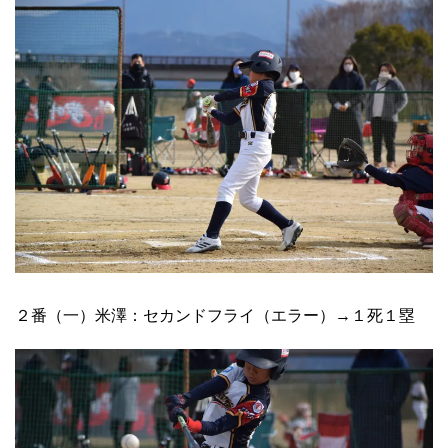
２番（一）米澤：セカンドフライ（エラー）→１死１塁