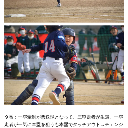
９番：一塁牽制が悪送球となって、三塁走者が生還。一塁
走者が一気に本塁を狙うも本塁でタッチアウト→チェンジ