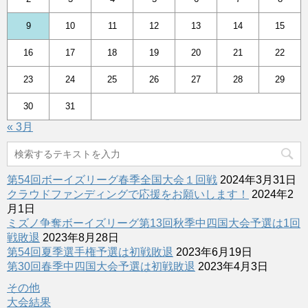
9
10
11
12
13
14
15
16
17
18
19
20
21
22
23
24
25
26
27
28
29
30
31
« 3月
第54回ボーイズリーグ春季全国大会１回戦
2024年3月31日
クラウドファンディングで応援をお願いします！
2024年2
月1日
ミズノ争奪ボーイズリーグ第13回秋季中四国大会予選は1回
戦敗退
2023年8月28日
第54回夏季選手権予選は初戦敗退
2023年6月19日
第30回春季中四国大会予選は初戦敗退
2023年4月3日
その他
大会結果