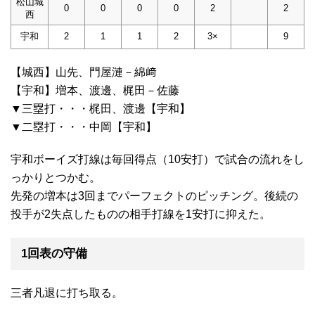
松山城
0
0
0
0
2
2
西
宇和
2
1
1
2
3×
9
【城西】山先、門屋漣－綿﨑
【宇和】増本、渡邊、梶田－佐藤
▼三塁打・・・梶田、渡邊【宇和】
▼二塁打・・・中岡【宇和】
宇和ボーイズ打線は毎回得点（10安打）で試合の流れをし
っかりとつかむ。
先発の増本は3回までパーフェクトのピッチング。後続の
投手が2失点したものの相手打線を1安打に抑えた。
1回表の守備
三者凡退に打ち取る。