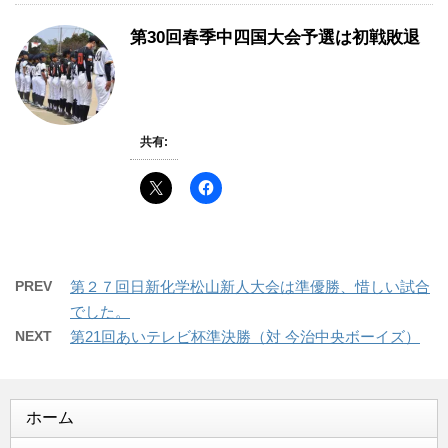
第30回春季中四国大会予選は初戦敗退
共有:
PREV
第２７回日新化学松山新人大会は準優勝、惜しい試合
でした。
NEXT
第21回あいテレビ杯準決勝（対 今治中央ボーイズ）
ホーム