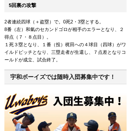
5回裏の攻撃
2者連続四球（＋盗塁）で。0死2・3塁とする。
8番（左）和氣のセカンドゴロが相手のエラーとなり、２
得点（７・８点目）。
１死３塁となり、１番（投）梶田への４球目（四球）がワ
イルドピッチとなり、三塁走者が生還し、７点差となりコ
ールドが成立、試合終了。
宇和ボーイズでは随時入団募集中です！