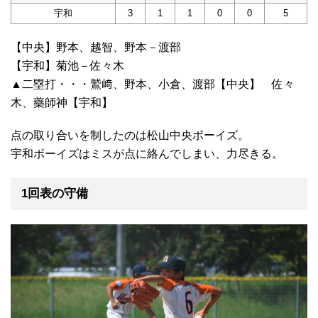
宇和
3
1
1
0
0
5
【中央】野本、越智、野本－渡部
【宇和】菊池－佐々木
▲二塁打・・・鷲﨑、野本、小倉、渡部【中央】 佐々
木、藥師神【宇和】
点の取り合いを制したのは松山中央ボーイズ。
宇和ボーイズはミスが点に絡んでしまい、力尽きる。
1回表の守備