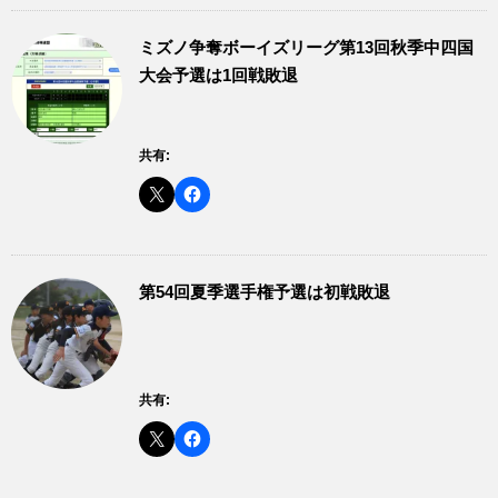
ミズノ争奪ボーイズリーグ第13回秋季中四国
大会予選は1回戦敗退
共有:
第54回夏季選手権予選は初戦敗退
共有: