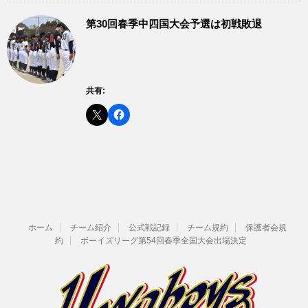
第30回春季中四国大会予選は初戦敗退
共有:
ホーム
チーム紹介
公式戦記録
チーム規約
保護者会規
約
ボーイズリーグ第54回春季全国大会出場決定