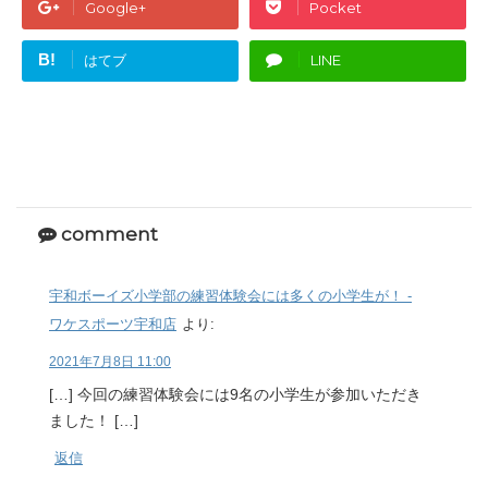
Google+
Pocket
B!
はてブ
LINE
comment
宇和ボーイズ小学部の練習体験会には多くの小学生が！ -
ワケスポーツ宇和店
より:
2021年7月8日 11:00
[…] 今回の練習体験会には9名の小学生が参加いただき
ました！ […]
返信