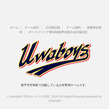
ホーム
チーム紹介
公式戦記録
チーム規約
保護者会規
約
ボーイズリーグ第54回春季全国大会出場決定
西予市宇和町で活動している少年野球チームです。
Copyright© 宇和ボーイズ小学部 , 2026 All Rights Reserved.
powered by
STINGER