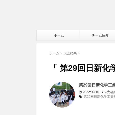
ホーム
チーム紹介
ホーム
>
大会結果
>
「 第29回日新化
第29回日新化学工
2022/09/10
-
大会
第29回日新化学工