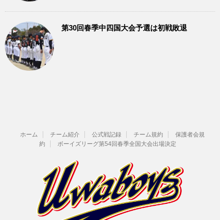
第30回春季中四国大会予選は初戦敗退
ホーム
チーム紹介
公式戦記録
チーム規約
保護者会規
約
ボーイズリーグ第54回春季全国大会出場決定