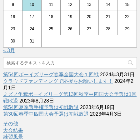
9
10
11
12
13
14
15
16
17
18
19
20
21
22
23
24
25
26
27
28
29
30
31
« 3月
第54回ボーイズリーグ春季全国大会１回戦
2024年3月31日
クラウドファンディングで応援をお願いします！
2024年2
月1日
ミズノ争奪ボーイズリーグ第13回秋季中四国大会予選は1回
戦敗退
2023年8月28日
第54回夏季選手権予選は初戦敗退
2023年6月19日
第30回春季中四国大会予選は初戦敗退
2023年4月3日
その他
大会結果
練習風景